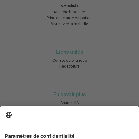
Actualités
Maladie bipolaire
Prise en charge du patient
Vivre avec la maladie
Liens utiles
Comité scientifique
Rédacteurs
En savoir plus
Charte HIC
Mentions légales / CGU
Contactez-nous