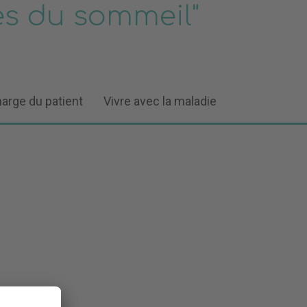
les du sommeil"
harge du patient
Vivre avec la maladie