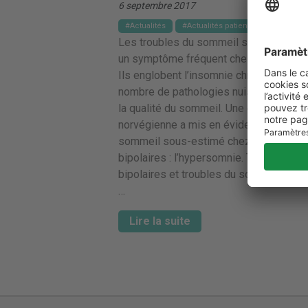
6 septembre 2017
Actualités
Actualités patients
Les troubles du sommeil sont une plain
un symptôme fréquent chez les bipolai
Ils englobent l’insomnie chronique et
nombre de pathologies nuisant à la dur
la qualité du sommeil. Une étude
norvégienne a mis en évidence un troub
sommeil sous-estimé chez les patient
bipolaires : l’hypersomnie. Troubles
bipolaires et troubles du sommeil Trou
…
Lire la suite