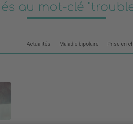
iés au mot-clé "troub
Actualités
Maladie bipolaire
Prise en c