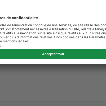
te et
res.
ée et
le du
s
bles